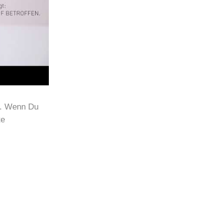
e. Wenn Du
te