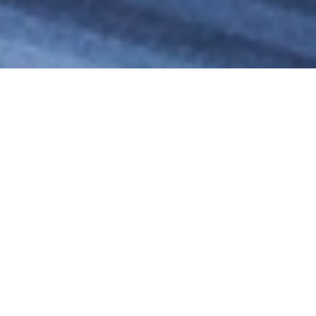
Lukas Scheid
49ER INN & SUITES
IN JACKSON HOLE
In der Innenstadt von Jackson Hole,
dem Skiort im Western-Style in
Wyoming, liegt das 49er Inn & Suites.