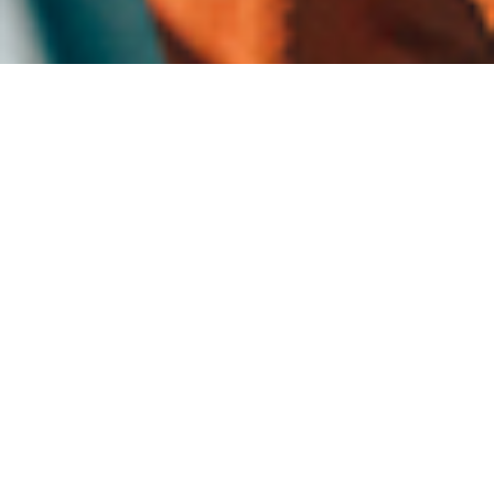
Andreas Hottenrott
SALOMON QST 106:
DER ALLESKÖNNER
UNTER DEN
FREERIDE-SKIERN
Beim neuesten Mitglied seiner
Freeride-Serie hat Salomon sehr viel