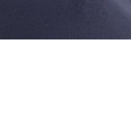
Bernhard Krieger
ERSTER CLUB MED
IN KANADA
Im frankokanadischen
Ski Resort